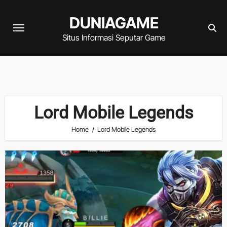
Skip
DUNIAGAME
to
content
Situs Informasi Seputar Game
Lord Mobile Legends
Home
Lord Mobile Legends