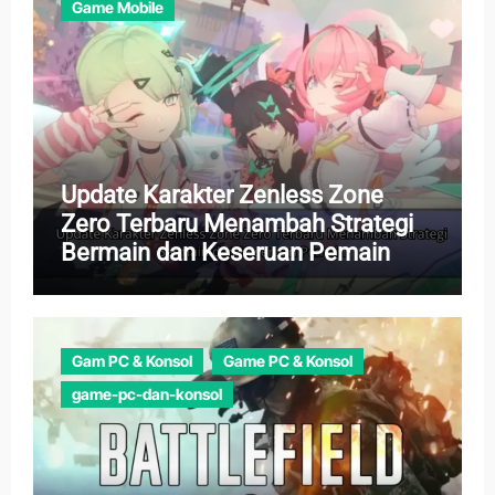
Game Mobile
Update Karakter Zenless Zone
Zero Terbaru Menambah Strategi
Bermain dan Keseruan Pemain
Gam PC & Konsol
Game PC & Konsol
game-pc-dan-konsol