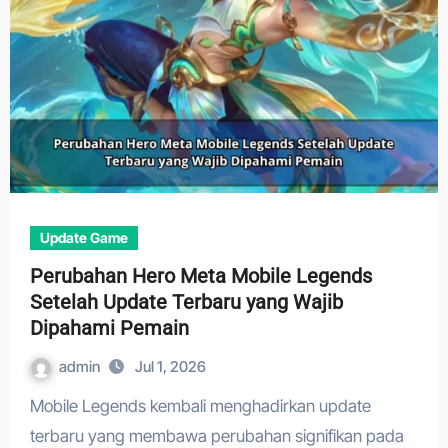
Update Game
Perubahan Hero Meta Mobile Legends
Setelah Update Terbaru yang Wajib
Dipahami Pemain
admin
Jul 1, 2026
Mobile Legends kembali menghadirkan update
terbaru yang membawa perubahan signifikan pada