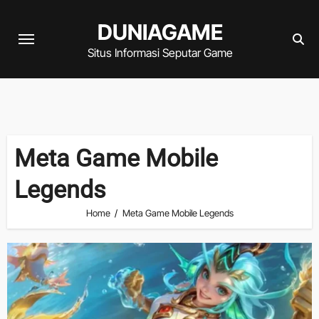
Skip
DUNIAGAME
to
content
Situs Informasi Seputar Game
Meta Game Mobile
Legends
Home
Meta Game Mobile Legends