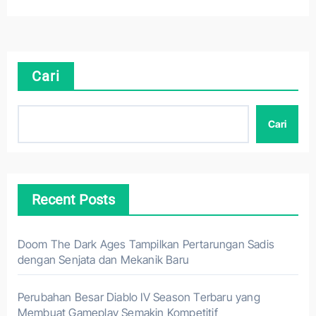
Cari
Cari
Recent Posts
Doom The Dark Ages Tampilkan Pertarungan Sadis
dengan Senjata dan Mekanik Baru
Perubahan Besar Diablo IV Season Terbaru yang
Membuat Gameplay Semakin Kompetitif