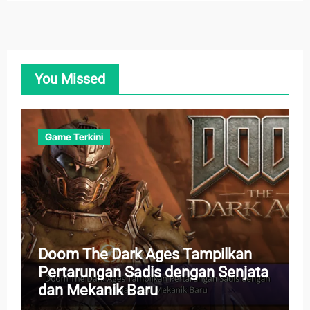
You Missed
Game Terkini
Doom The Dark Ages Tampilkan
Pertarungan Sadis dengan Senjata
dan Mekanik Baru