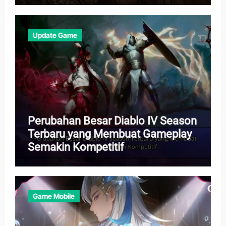
Update Game
Perubahan Besar Diablo IV Season
Terbaru yang Membuat Gameplay
Semakin Kompetitif
Game Mobile