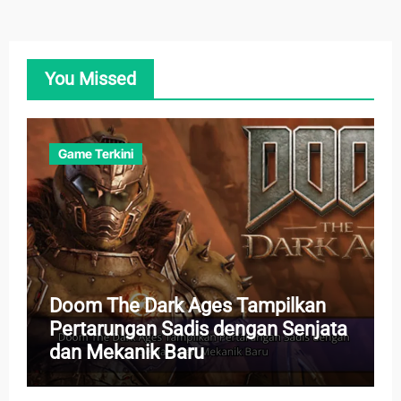
You Missed
Game Terkini
Doom The Dark Ages Tampilkan
Pertarungan Sadis dengan Senjata
dan Mekanik Baru