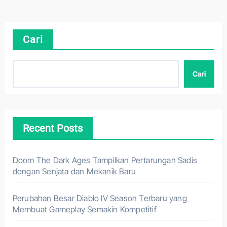
Cari
Cari
Recent Posts
Doom The Dark Ages Tampilkan Pertarungan Sadis
dengan Senjata dan Mekanik Baru
Perubahan Besar Diablo IV Season Terbaru yang
Membuat Gameplay Semakin Kompetitif