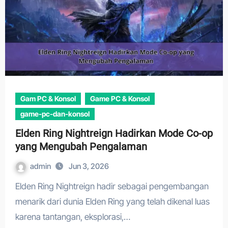
Gam PC & Konsol
Game PC & Konsol
game-pc-dan-konsol
Elden Ring Nightreign Hadirkan Mode Co-op
yang Mengubah Pengalaman
admin
Jun 3, 2026
Elden Ring Nightreign hadir sebagai pengembangan
menarik dari dunia Elden Ring yang telah dikenal luas
karena tantangan, eksplorasi,…