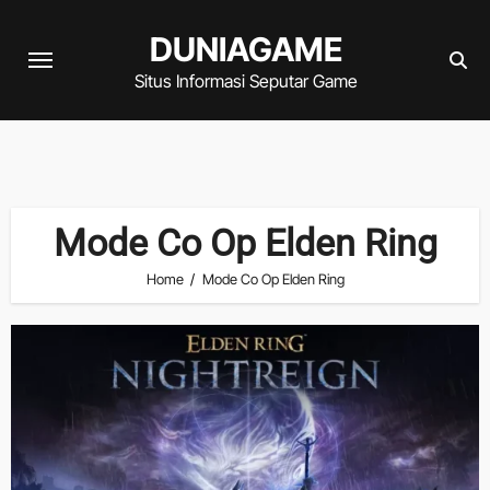
Skip
DUNIAGAME
to
content
Situs Informasi Seputar Game
Mode Co Op Elden Ring
Home
Mode Co Op Elden Ring