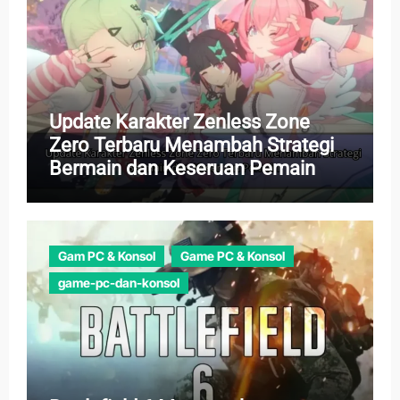
Update Karakter Zenless Zone
Zero Terbaru Menambah Strategi
Bermain dan Keseruan Pemain
Gam PC & Konsol
Game PC & Konsol
game-pc-dan-konsol