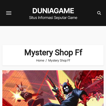
Skip
DUNIAGAME
to
content
Situs Informasi Seputar Game
Mystery Shop Ff
Home
Mystery Shop Ff