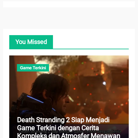
You Missed
Game Terkini
Death Stranding 2 Siap Menjadi
Game Terkini dengan Cerita
Kompleks dan Atmosfer Menawan