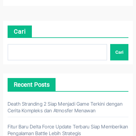
Cari
Cari
Recent Posts
Death Stranding 2 Siap Menjadi Game Terkini dengan
Cerita Kompleks dan Atmosfer Menawan
Fitur Baru Delta Force Update Terbaru Siap Memberikan
Pengalaman Battle Lebih Strategis