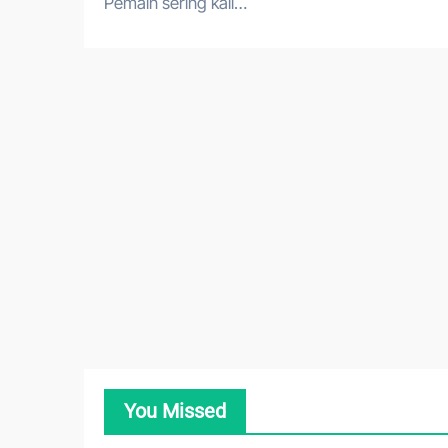
Pemain sering kali…
You Missed