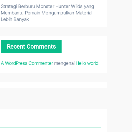
Strategi Berburu Monster Hunter Wilds yang
Membantu Pemain Mengumpulkan Material
Lebih Banyak
Recent Comments
A WordPress Commenter
mengenai
Hello world!