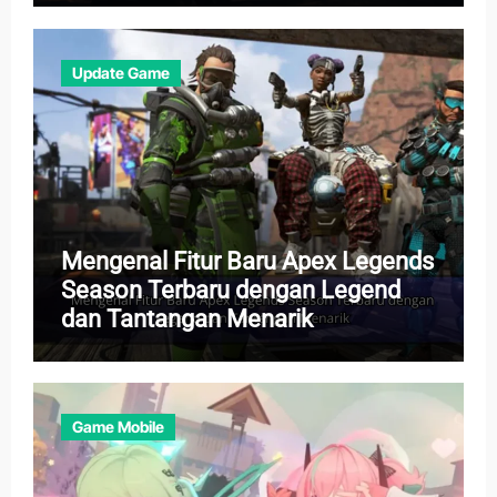
Update Game
Mengenal Fitur Baru Apex Legends
Season Terbaru dengan Legend
dan Tantangan Menarik
Game Mobile