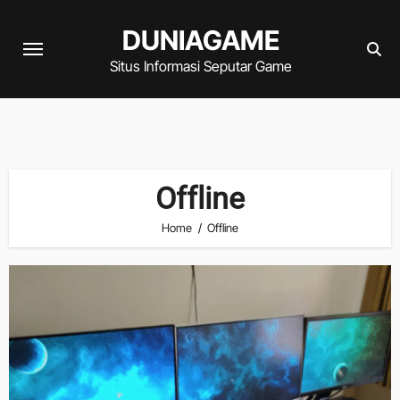
Skip
DUNIAGAME
to
content
Situs Informasi Seputar Game
Offline
Home
Offline