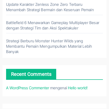
Update Karakter Zenless Zone Zero Terbaru
Menambah Strategi Bermain dan Keseruan Pemain
Battlefield 6 Menawarkan Gameplay Multiplayer Besar
dengan Strategi Tim dan Aksi Spektakuler
Strategi Berburu Monster Hunter Wilds yang
Membantu Pemain Mengumpulkan Material Lebih
Banyak
Recent Comments
A WordPress Commenter
mengenai
Hello world!