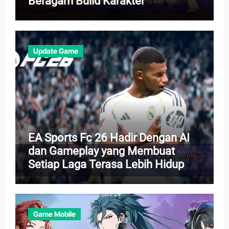
Beragam Build Karakter
Update Game
EA Sports Fc 26 Hadir Dengan AI
dan Gameplay yang Membuat
Setiap Laga Terasa Lebih Hidup
Game Mobile