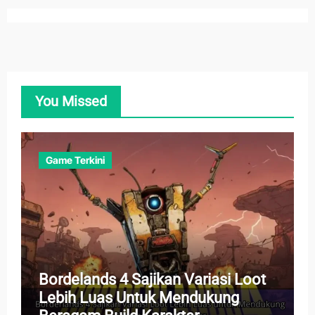
You Missed
Game Terkini
Bordelands 4 Sajikan Variasi Loot
Lebih Luas Untuk Mendukung