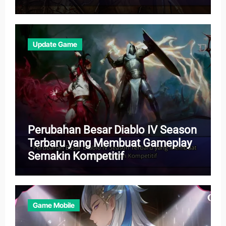
Update Game
Perubahan Besar Diablo IV Season
Terbaru yang Membuat Gameplay
Semakin Kompetitif
Game Mobile