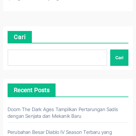
Cari
Cari
Recent Posts
Doom The Dark Ages Tampilkan Pertarungan Sadis
dengan Senjata dan Mekanik Baru
Perubahan Besar Diablo IV Season Terbaru yang