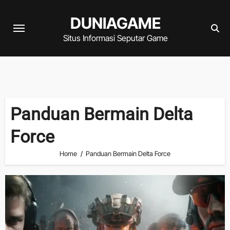
Skip
DUNIAGAME
to
content
Situs Informasi Seputar Game
Panduan Bermain Delta
Force
Home
Panduan Bermain Delta Force