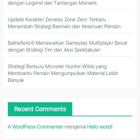
dengan Legend dan Tantangan Menarik
Update Karakter Zenless Zone Zero Terbaru
Menambah Strategi Bermain dan Keseruan Pemain
Battlefield 6 Menawarkan Gameplay Multiplayer Besar
dengan Strategi Tim dan Aksi Spektakuler
Strategi Berburu Monster Hunter Wilds yang
Membantu Pemain Mengumpulkan Material Lebih
Banyak
Recent Comments
A WordPress Commenter
mengenai
Hello world!