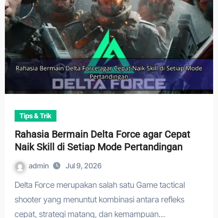
Tips & Trik
Rahasia Bermain Delta Force agar Cepat
Naik Skill di Setiap Mode Pertandingan
admin
Jul 9, 2026
Delta Force merupakan salah satu Game tactical
shooter yang menuntut kombinasi antara refleks
cepat, strategi matang, dan kemampuan…