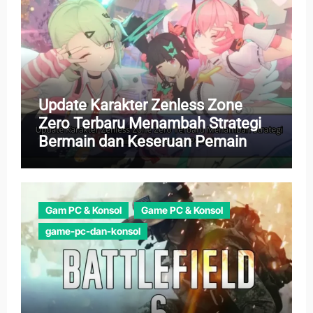
Update Karakter Zenless Zone
Zero Terbaru Menambah Strategi
Bermain dan Keseruan Pemain
Gam PC & Konsol
Game PC & Konsol
game-pc-dan-konsol