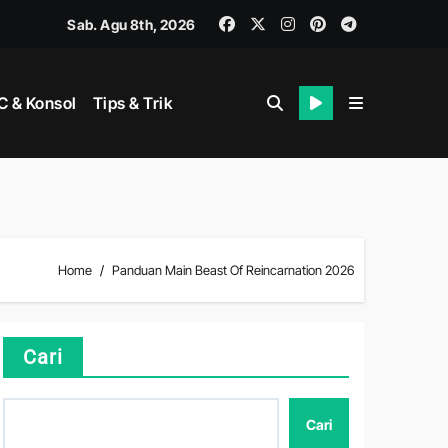
Sab. Agu 8th, 2026
 & Konsol
Tips & Trik
anyak
Home
Panduan Main Beast Of Reincarnation 2026
Cari
Cari