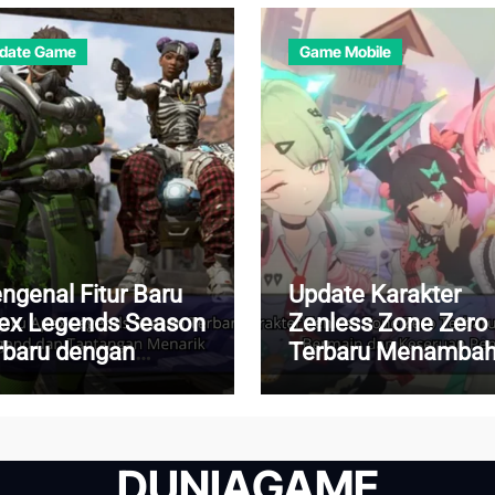
date Game
Game Mobile
ngenal Fitur Baru
Update Karakter
ex Legends Season
Zenless Zone Zero
rbaru dengan
Terbaru Menamba
gend dan
Strategi Bermain d
ntangan Menarik
Keseruan Pemain
DUNIAGAME