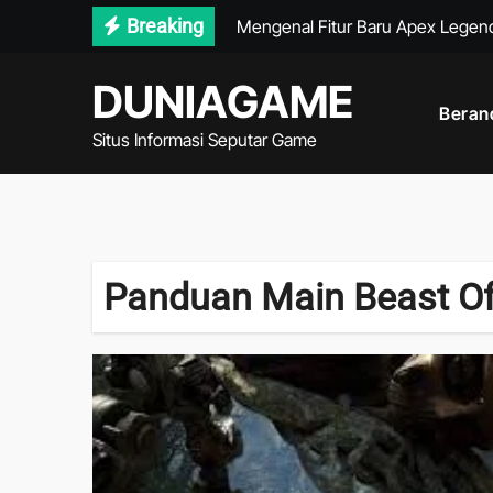
Skip
Breaking
Mengenal Fitur Baru Apex Legen
to
Update Karakter Zenless Zone Z
content
DUNIAGAME
Beran
Battlefield 6 Menawarkan Gamepla
Situs Informasi Seputar Game
Strategi Berburu Monster Hunte
Doom The Dark Ages Tampilkan P
Perubahan Besar Diablo IV Seas
Panduan Main Beast Of
Rahasia Wilayah Baru Genshin I
Eksplorasi Dunia Death Stranding
Panduan Push Rank Honor of Kin
Era Baru Game FPS Dimulai Melal