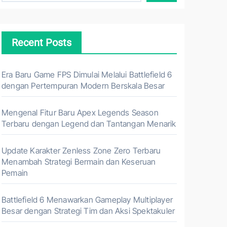
Recent Posts
Era Baru Game FPS Dimulai Melalui Battlefield 6
dengan Pertempuran Modern Berskala Besar
Mengenal Fitur Baru Apex Legends Season
Terbaru dengan Legend dan Tantangan Menarik
Update Karakter Zenless Zone Zero Terbaru
Menambah Strategi Bermain dan Keseruan
Pemain
Battlefield 6 Menawarkan Gameplay Multiplayer
Besar dengan Strategi Tim dan Aksi Spektakuler