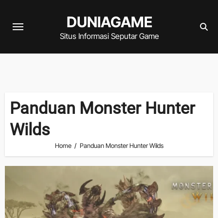
Skip
DUNIAGAME
to
content
Situs Informasi Seputar Game
Panduan Monster Hunter
Wilds
Home
Panduan Monster Hunter Wilds