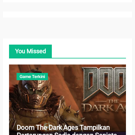
You Missed
Game Terkini
Doom The Dark Ages Tampilkan