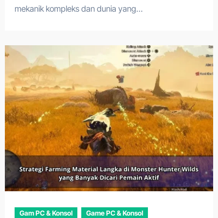
mekanik kompleks dan dunia yang…
Gam PC & Konsol
Game PC & Konsol