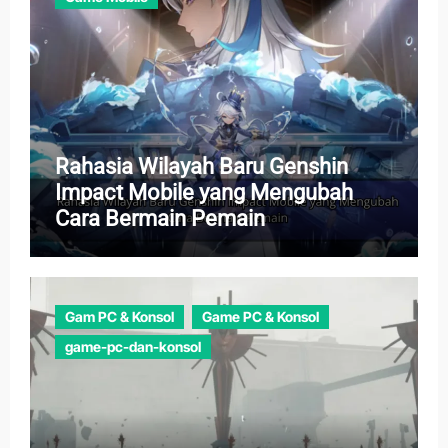
Rahasia Wilayah Baru Genshin
Impact Mobile yang Mengubah
Cara Bermain Pemain
Gam PC & Konsol
Game PC & Konsol
game-pc-dan-konsol