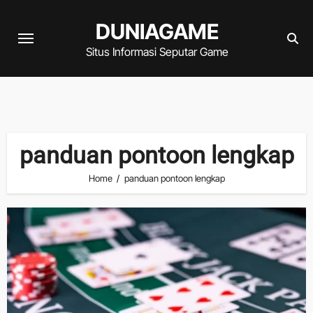
Skip
DUNIAGAME
to
content
Situs Informasi Seputar Game
panduan pontoon lengkap
Home
panduan pontoon lengkap