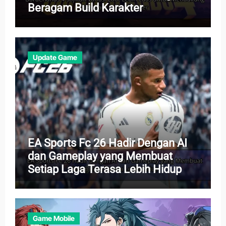
Beragam Build Karakter
Update Game
EA Sports Fc 26 Hadir Dengan AI
dan Gameplay yang Membuat
Setiap Laga Terasa Lebih Hidup
Game Mobile