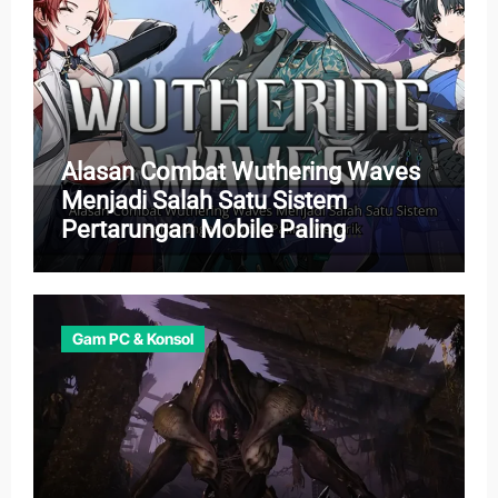
Alasan Combat Wuthering Waves
Menjadi Salah Satu Sistem
Pertarungan Mobile Paling
Menarik
Gam PC & Konsol