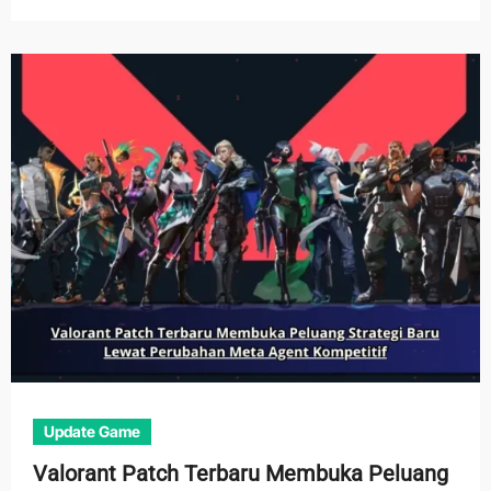
Update Game
Valorant Patch Terbaru Membuka Peluang