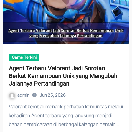
Game Terkini
Agent Terbaru Valorant Jadi Sorotan
Berkat Kemampuan Unik yang Mengubah
Jalannya Pertandingan
admin
Jun 25, 2026
Valorant kembali menarik perhatian komunitas melalui
kehadiran Agent terbaru yang langsung menjadi
bahan pembicaraan di berbagai kalangan pemain.…