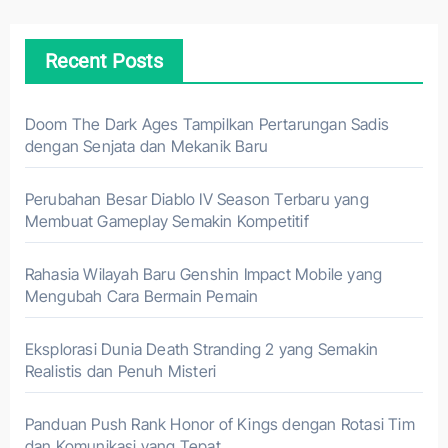
Recent Posts
Doom The Dark Ages Tampilkan Pertarungan Sadis
dengan Senjata dan Mekanik Baru
Perubahan Besar Diablo IV Season Terbaru yang
Membuat Gameplay Semakin Kompetitif
Rahasia Wilayah Baru Genshin Impact Mobile yang
Mengubah Cara Bermain Pemain
Eksplorasi Dunia Death Stranding 2 yang Semakin
Realistis dan Penuh Misteri
Panduan Push Rank Honor of Kings dengan Rotasi Tim
dan Komunikasi yang Tepat