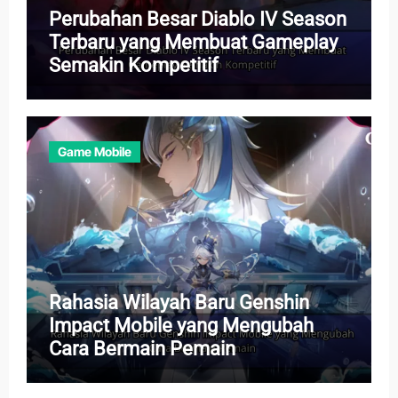
Perubahan Besar Diablo IV Season
Terbaru yang Membuat Gameplay
Semakin Kompetitif
Game Mobile
Rahasia Wilayah Baru Genshin
Impact Mobile yang Mengubah
Cara Bermain Pemain