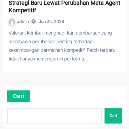
Strategi Baru Lewat Perubahan Meta Agent
Kompetitif
admin
Jun 25, 2026
Valorant kembali menghadirkan pembaruan yang
membawa perubahan penting terhadap
keseimbangan permainan kompetitif. Patch terbaru
tidak hanya memengaruhi performa…
Cari
Cari