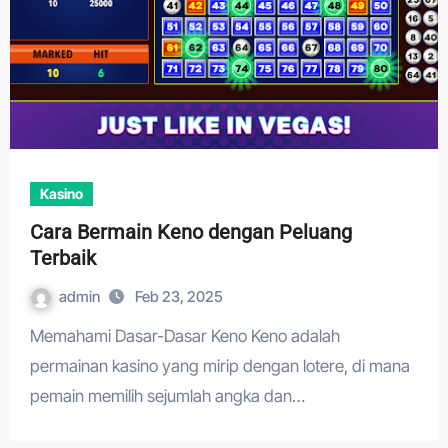
Kasino
Cara Bermain Keno dengan Peluang
Terbaik
admin
Feb 23, 2025
Memahami Dasar-Dasar Keno Keno adalah
permainan kasino yang mirip dengan lotere, di mana
pemain memilih sejumlah angka dan…