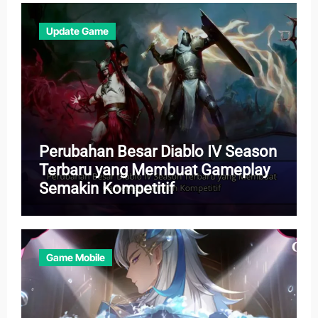
Update Game
Perubahan Besar Diablo IV Season
Terbaru yang Membuat Gameplay
Semakin Kompetitif
Game Mobile