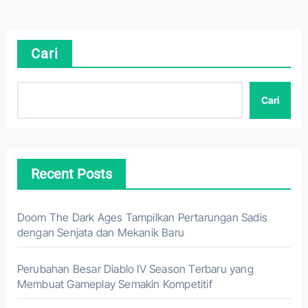
Cari
Cari
Recent Posts
Doom The Dark Ages Tampilkan Pertarungan Sadis
dengan Senjata dan Mekanik Baru
Perubahan Besar Diablo IV Season Terbaru yang
Membuat Gameplay Semakin Kompetitif