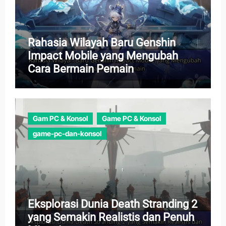
Rahasia Wilayah Baru Genshin
Impact Mobile yang Mengubah
Cara Bermain Pemain
Gam PC & Konsol
Game PC & Konsol
game-pc-dan-konsol
Eksplorasi Dunia Death Stranding 2
yang Semakin Realistis dan Penuh