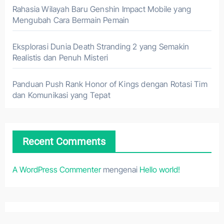
Rahasia Wilayah Baru Genshin Impact Mobile yang
Mengubah Cara Bermain Pemain
Eksplorasi Dunia Death Stranding 2 yang Semakin
Realistis dan Penuh Misteri
Panduan Push Rank Honor of Kings dengan Rotasi Tim
dan Komunikasi yang Tepat
Recent Comments
A WordPress Commenter
mengenai
Hello world!