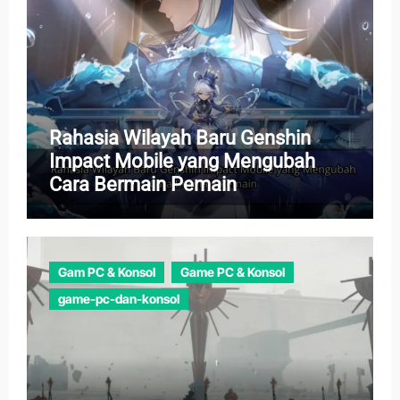
Rahasia Wilayah Baru Genshin
Impact Mobile yang Mengubah
Cara Bermain Pemain
Gam PC & Konsol
Game PC & Konsol
game-pc-dan-konsol