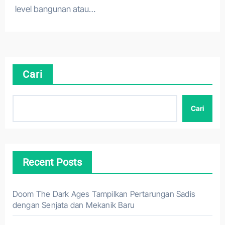
level bangunan atau…
Cari
Cari
Recent Posts
Doom The Dark Ages Tampilkan Pertarungan Sadis
dengan Senjata dan Mekanik Baru