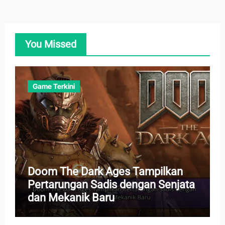
You Missed
Game Terkini
Doom The Dark Ages Tampilkan
Pertarungan Sadis dengan Senjata
dan Mekanik Baru