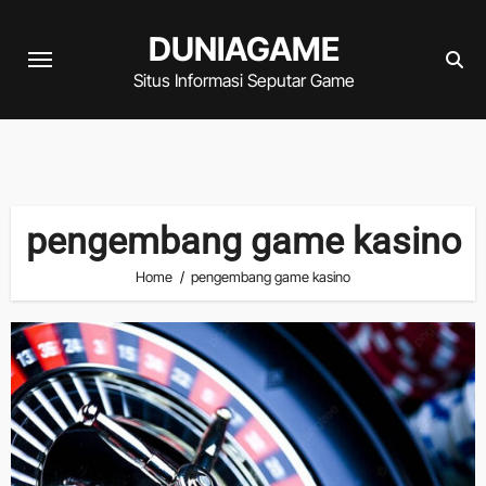
Skip
DUNIAGAME
to
content
Situs Informasi Seputar Game
pengembang game kasino
Home
pengembang game kasino