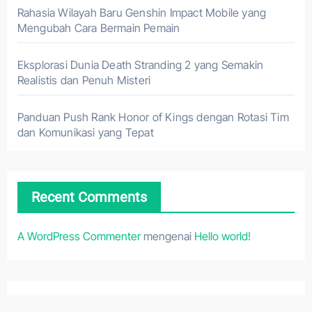
Rahasia Wilayah Baru Genshin Impact Mobile yang
Mengubah Cara Bermain Pemain
Eksplorasi Dunia Death Stranding 2 yang Semakin
Realistis dan Penuh Misteri
Panduan Push Rank Honor of Kings dengan Rotasi Tim
dan Komunikasi yang Tepat
Recent Comments
A WordPress Commenter
mengenai
Hello world!