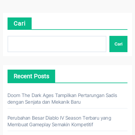
Cari
Cari
Recent Posts
Doom The Dark Ages Tampilkan Pertarungan Sadis
dengan Senjata dan Mekanik Baru
Perubahan Besar Diablo IV Season Terbaru yang
Membuat Gameplay Semakin Kompetitif