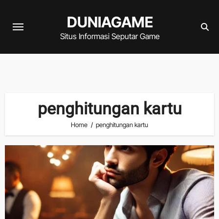
Skip
DUNIAGAME
to
content
Situs Informasi Seputar Game
penghitungan kartu
Home
penghitungan kartu