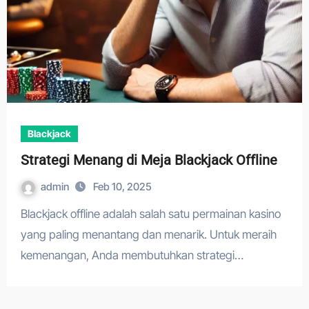
Blackjack
Strategi Menang di Meja Blackjack Offline
admin
Feb 10, 2025
Blackjack offline adalah salah satu permainan kasino
yang paling menantang dan menarik. Untuk meraih
kemenangan, Anda membutuhkan strategi…