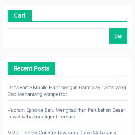
Cari
Cari
Recent Posts
Delta Force Mobile Hadir dengan Gameplay Taktis yang
Siap Menantang Kompetitor
Valorant Episode Baru Menghadirkan Perubahan Besar
Lewat Kehadiran Agent Terbaru
Mafia The Old Country Tawarkan Dunia Mafia yang