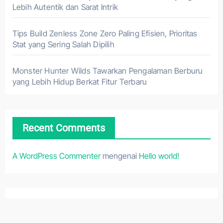
Lebih Autentik dan Sarat Intrik
Tips Build Zenless Zone Zero Paling Efisien, Prioritas
Stat yang Sering Salah Dipilih
Monster Hunter Wilds Tawarkan Pengalaman Berburu
yang Lebih Hidup Berkat Fitur Terbaru
Recent Comments
A WordPress Commenter
mengenai
Hello world!