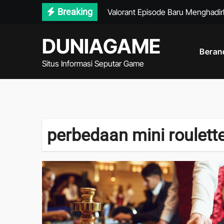
Skip
Breaking
Valorant Episode Baru Menghadi
to
Mafia The Old Country Tawarkan D
content
DUNIAGAME
Beran
Tips Build Zenless Zone Zero Paling
Situs Informasi Seputar Game
Monster Hunter Wilds Tawarkan P
Kesuksesan Black Myth Wukong se
Update Minecraft Terbaru Mengha
perbedaan mini roulette
Call of Duty Mobile Mengguncang
Atmosfer Horor Silent Hill f Sema
Strategi Naik Level Once Human
Delta Force Mobile Hadir dengan