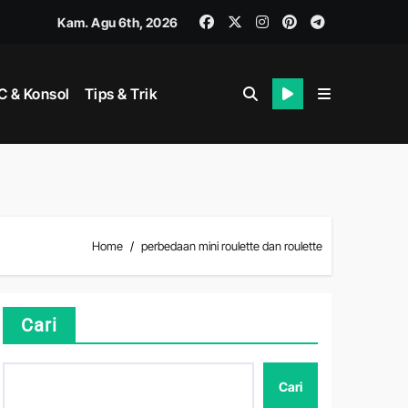
Kam. Agu 6th, 2026
 & Konsol
Tips & Trik
Home
perbedaan mini roulette dan roulette
Cari
Cari