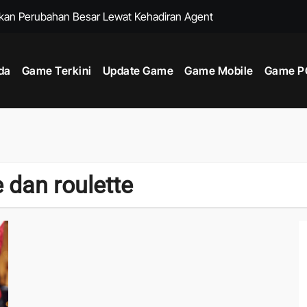
rkan Perubahan Besar Lewat Kehadiran Agent Terbaru
unia Mafia yang Lebih Autentik dan Sarat Intrik
da
Game Terkini
Update Game
Game Mobile
Game PC
 Efisien, Prioritas Stat yang Sering Salah Dipilih
engalaman Berburu yang Lebih Hidup Berkat Fitur Terbaru
bagai Action RPG Terbaik Tahun Ini Masih Sulit Ditandingi
dirkan Biome Baru dan Mob Langka yang Siap Dijelajahi
 dan roulette
 Meta Lewat Senjata Baru Overpowered yang Sulit Ditandingi
kin Intens dengan Desain Dunia yang Dipenuhi Misteri
 Lebih Cepat Tanpa Boros Resource untuk Semua Tipe Pemain
 Gameplay Taktis yang Siap Menantang Kompetitor