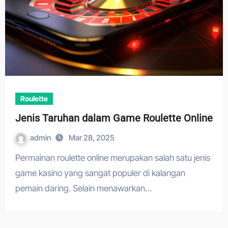
Roulette
Jenis Taruhan dalam Game Roulette Online
admin
Mar 28, 2025
Permainan roulette online merupakan salah satu jenis
game kasino yang sangat populer di kalangan
pemain daring. Selain menawarkan…