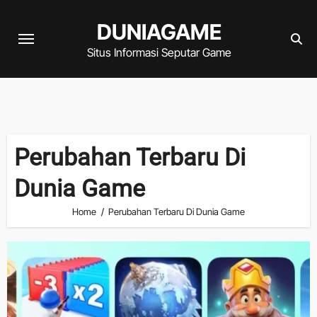
Skip
DUNIAGAME
to
content
Situs Informasi Seputar Game
Perubahan Terbaru Di
Dunia Game
Home
Perubahan Terbaru Di Dunia Game