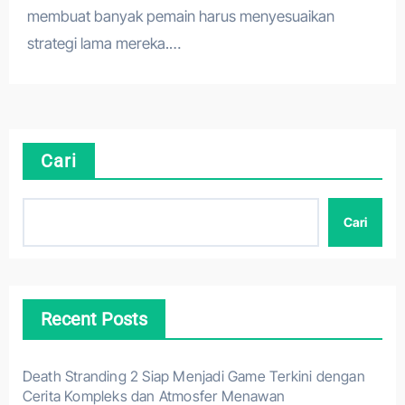
membuat banyak pemain harus menyesuaikan
strategi lama mereka.…
Cari
Cari
Recent Posts
Death Stranding 2 Siap Menjadi Game Terkini dengan
Cerita Kompleks dan Atmosfer Menawan