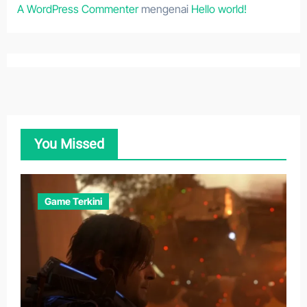
A WordPress Commenter
mengenai
Hello world!
You Missed
Game Terkini