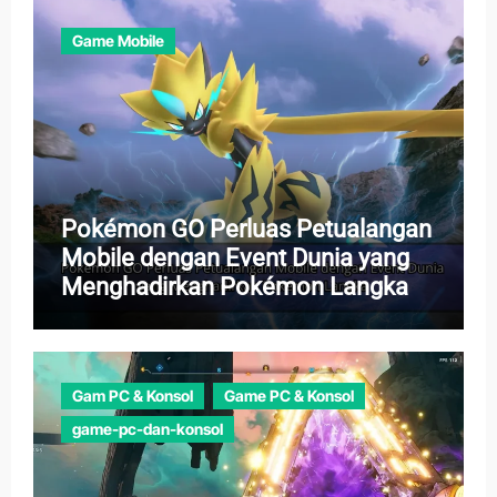
Game Mobile
Pokémon GO Perluas Petualangan
Mobile dengan Event Dunia yang
Menghadirkan Pokémon Langka
Gam PC & Konsol
Game PC & Konsol
game-pc-dan-konsol