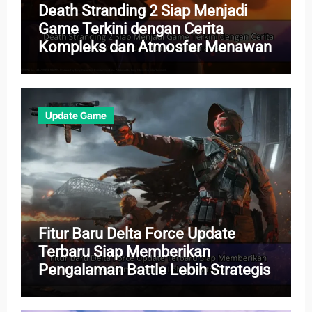
Death Stranding 2 Siap Menjadi
Game Terkini dengan Cerita
Kompleks dan Atmosfer Menawan
Update Game
Fitur Baru Delta Force Update
Terbaru Siap Memberikan
Pengalaman Battle Lebih Strategis