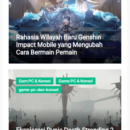
Rahasia Wilayah Baru Genshin
Impact Mobile yang Mengubah
Cara Bermain Pemain
Gam PC & Konsol
Game PC & Konsol
game-pc-dan-konsol