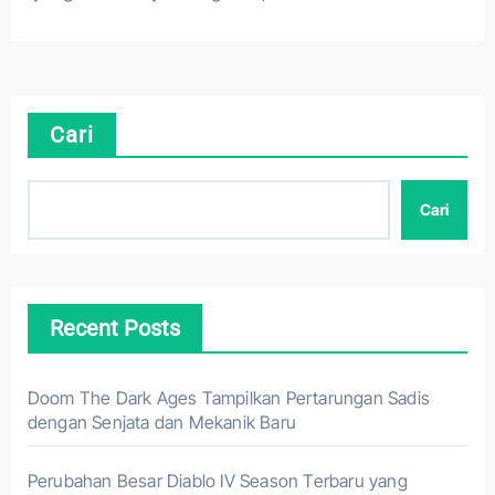
Cari
Cari
Recent Posts
Doom The Dark Ages Tampilkan Pertarungan Sadis
dengan Senjata dan Mekanik Baru
Perubahan Besar Diablo IV Season Terbaru yang