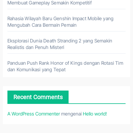
Membuat Gameplay Semakin Kompetitif
Rahasia Wilayah Baru Genshin Impact Mobile yang
Mengubah Cara Bermain Pemain
Eksplorasi Dunia Death Stranding 2 yang Semakin
Realistis dan Penuh Misteri
Panduan Push Rank Honor of Kings dengan Rotasi Tim
dan Komunikasi yang Tepat
Recent Comments
A WordPress Commenter
mengenai
Hello world!