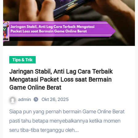
Tips & Trik
Jaringan Stabil, Anti Lag Cara Terbaik
Mengatasi Packet Loss saat Bermain
Game Online Berat
admin
Okt 26, 2025
Siapa pun yang pernah bermain Game Online Berat
pasti tahu betapa menyebalkannya ketika momen
seru tiba-tiba terganggu oleh…