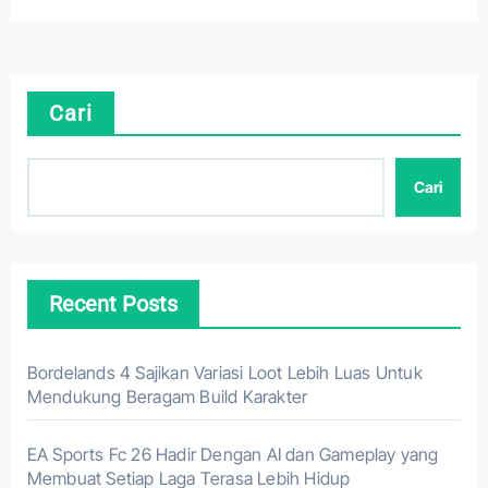
Cari
Cari
Recent Posts
Bordelands 4 Sajikan Variasi Loot Lebih Luas Untuk
Mendukung Beragam Build Karakter
EA Sports Fc 26 Hadir Dengan AI dan Gameplay yang
Membuat Setiap Laga Terasa Lebih Hidup