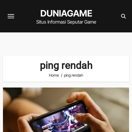
Skip
DUNIAGAME
to
content
Situs Informasi Seputar Game
ping rendah
Home
ping rendah