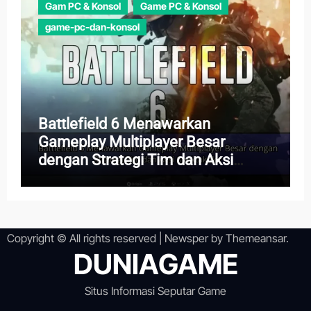
Gam PC & Konsol
Game PC & Konsol
game-pc-dan-konsol
Battlefield 6 Menawarkan
Gameplay Multiplayer Besar
dengan Strategi Tim dan Aksi
Spektakuler
Copyright © All rights reserved
|
Newsper
by
Themeansar
.
DUNIAGAME
Situs Informasi Seputar Game