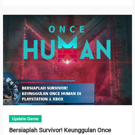
Update Game
Bersiaplah Survivor! Keunggulan Once