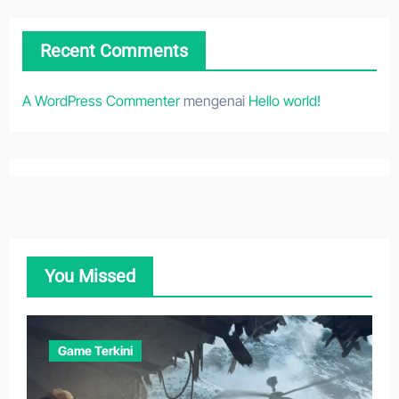
Recent Comments
A WordPress Commenter
mengenai
Hello world!
You Missed
Game Terkini