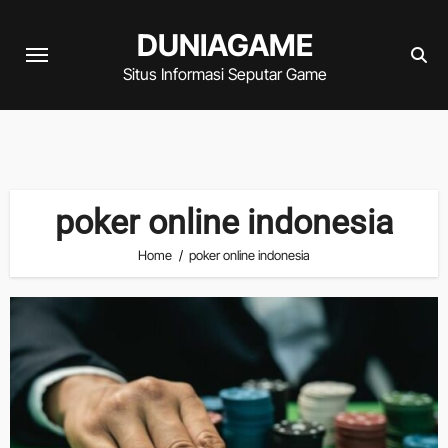
Skip
DUNIAGAME
to
content
Situs Informasi Seputar Game
poker online indonesia
Home
poker online indonesia