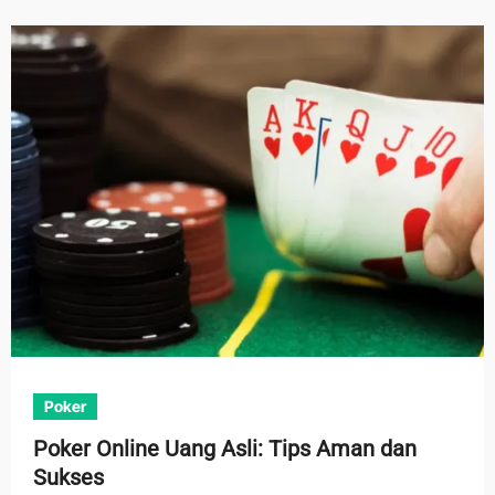
Poker
Poker Online Uang Asli: Tips Aman dan
Sukses