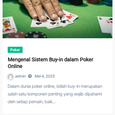
Poker
Mengenal Sistem Buy-in dalam Poker
Online
admin
Mei 4, 2025
Dalam dunia poker online, istilah buy-in merupakan
salah satu komponen penting yang wajib dipahami
oleh setiap pemain, baik…