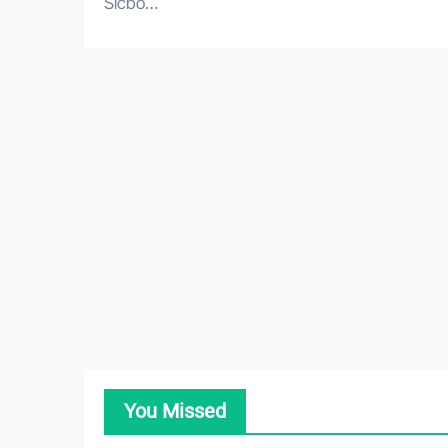
Sicbo…
You Missed