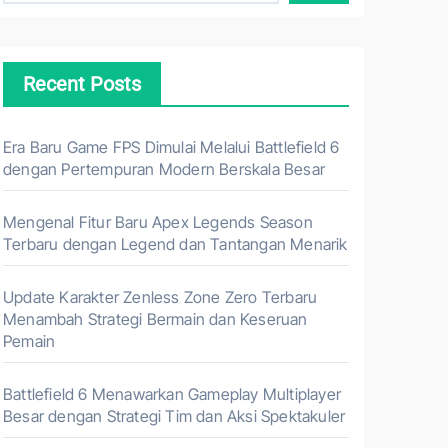
Recent Posts
Era Baru Game FPS Dimulai Melalui Battlefield 6
dengan Pertempuran Modern Berskala Besar
Mengenal Fitur Baru Apex Legends Season
Terbaru dengan Legend dan Tantangan Menarik
Update Karakter Zenless Zone Zero Terbaru
Menambah Strategi Bermain dan Keseruan
Pemain
Battlefield 6 Menawarkan Gameplay Multiplayer
Besar dengan Strategi Tim dan Aksi Spektakuler