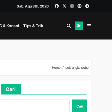
Sab. Agu 8th, 2026
 & Konsol
Tips & Trik
anyak
Home
pola angka sicbo
Cari
Cari