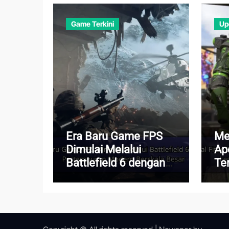
Game Terkini
Up
Era Baru Game FPS
Me
Dimulai Melalui
Ap
Battlefield 6 dengan
Te
Pertempuran Modern
Le
Berskala Besar
Ta