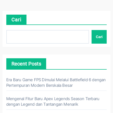
Cari
Cari
Recent Posts
Era Baru Game FPS Dimulai Melalui Battlefield 6 dengan
Pertempuran Modern Berskala Besar
Mengenal Fitur Baru Apex Legends Season Terbaru
dengan Legend dan Tantangan Menarik