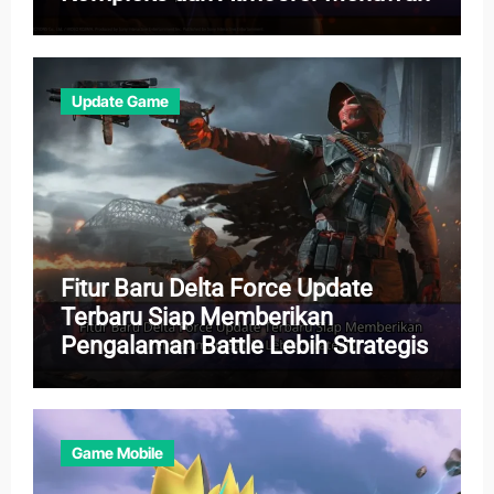
Update Game
Fitur Baru Delta Force Update
Terbaru Siap Memberikan
Pengalaman Battle Lebih Strategis
Game Mobile