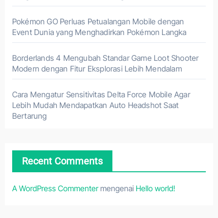
Pokémon GO Perluas Petualangan Mobile dengan
Event Dunia yang Menghadirkan Pokémon Langka
Borderlands 4 Mengubah Standar Game Loot Shooter
Modern dengan Fitur Eksplorasi Lebih Mendalam
Cara Mengatur Sensitivitas Delta Force Mobile Agar
Lebih Mudah Mendapatkan Auto Headshot Saat
Bertarung
Recent Comments
A WordPress Commenter
mengenai
Hello world!