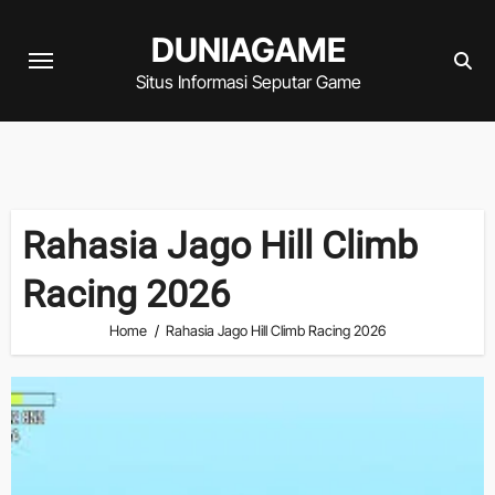
Skip
DUNIAGAME
to
content
Situs Informasi Seputar Game
Rahasia Jago Hill Climb
Racing 2026
Home
Rahasia Jago Hill Climb Racing 2026