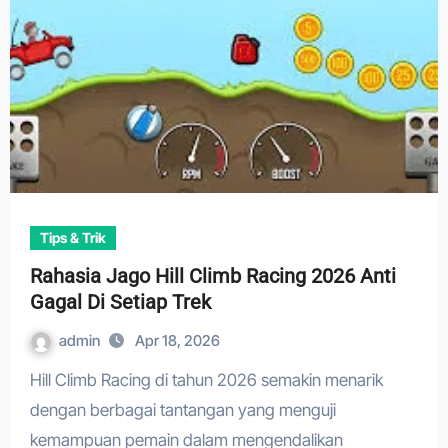
Tips & Trik
Rahasia Jago Hill Climb Racing 2026 Anti
Gagal Di Setiap Trek
admin
Apr 18, 2026
Hill Climb Racing di tahun 2026 semakin menarik
dengan berbagai tantangan yang menguji
kemampuan pemain dalam mengendalikan