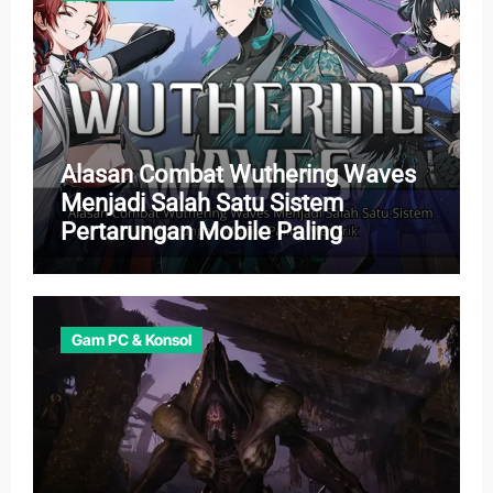
Alasan Combat Wuthering Waves
Menjadi Salah Satu Sistem
Pertarungan Mobile Paling
Menarik
Gam PC & Konsol