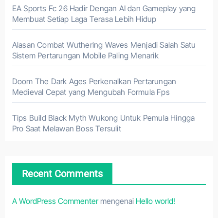
EA Sports Fc 26 Hadir Dengan AI dan Gameplay yang
Membuat Setiap Laga Terasa Lebih Hidup
Alasan Combat Wuthering Waves Menjadi Salah Satu
Sistem Pertarungan Mobile Paling Menarik
Doom The Dark Ages Perkenalkan Pertarungan
Medieval Cepat yang Mengubah Formula Fps
Tips Build Black Myth Wukong Untuk Pemula Hingga
Pro Saat Melawan Boss Tersulit
Recent Comments
A WordPress Commenter
mengenai
Hello world!