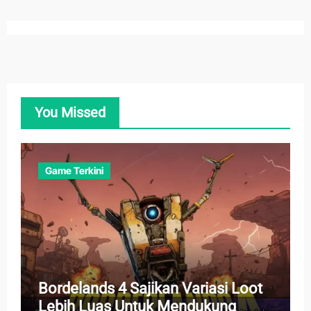
You Missed
Game Terkini
Bordelands 4 Sajikan Variasi Loot
Lebih Luas Untuk Mendukung