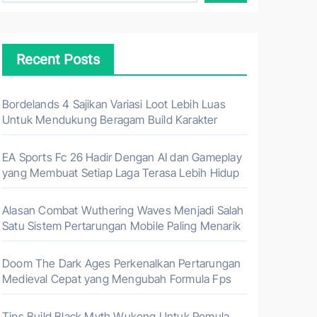
Recent Posts
Bordelands 4 Sajikan Variasi Loot Lebih Luas
Untuk Mendukung Beragam Build Karakter
EA Sports Fc 26 Hadir Dengan AI dan Gameplay
yang Membuat Setiap Laga Terasa Lebih Hidup
Alasan Combat Wuthering Waves Menjadi Salah
Satu Sistem Pertarungan Mobile Paling Menarik
Doom The Dark Ages Perkenalkan Pertarungan
Medieval Cepat yang Mengubah Formula Fps
Tips Build Black Myth Wukong Untuk Pemula