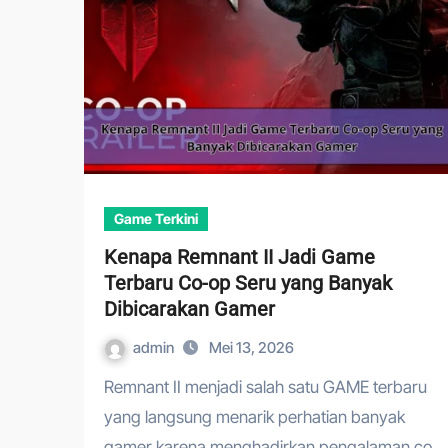
Game Terkini
Kenapa Remnant II Jadi Game
Terbaru Co-op Seru yang Banyak
Dibicarakan Gamer
admin
Mei 13, 2026
Remnant II menjadi salah satu GAME terbaru
yang langsung menarik perhatian banyak
gamer karena menghadirkan pengalaman co