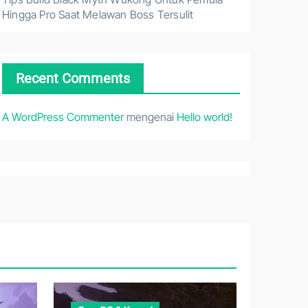
Hingga Pro Saat Melawan Boss Tersulit
Recent Comments
A WordPress Commenter
mengenai
Hello world!