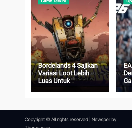
Game Terkini
Up
Bordelands 4 Sajikan
EA
Variasi Loot Lebih
De
Luas Untuk
Ga
Mendukung Beragam
Me
Build Karakter
Te
Copyright © All rights reserved
|
Newsper
by
Themeansar
.