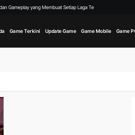
 dan Gameplay yang Membuat Setiap Laga Terasa Lebih Hidup
enjadi Salah Satu Sistem Pertarungan Mobile Paling Menarik
da
Game Terkini
Update Game
Game Mobile
Game PC
n Pertarungan Medieval Cepat yang Mengubah Formula Fps
tuk Pemula Hingga Pro Saat Melawan Boss Tersulit
ui Battlefield 6 dengan Pertempuran Modern Berskala Besar
ds Season Terbaru dengan Legend dan Tantangan Menarik
ero Terbaru Menambah Strategi Bermain dan Keseruan Pemain
y Multiplayer Besar dengan Strategi Tim dan Aksi Spektakuler
r Wilds yang Membantu Pemain Mengumpulkan Material Lebih B
ot Lebih Luas Untuk Mendukung Beragam Build Karakter