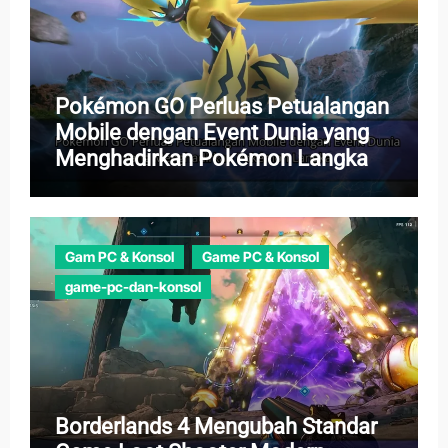
Pokémon GO Perluas Petualangan
Mobile dengan Event Dunia yang
Menghadirkan Pokémon Langka
Gam PC & Konsol
Game PC & Konsol
game-pc-dan-konsol
Borderlands 4 Mengubah Standar