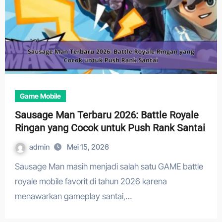
Game Mobile
Sausage Man Terbaru 2026: Battle Royale
Ringan yang Cocok untuk Push Rank Santai
admin
Mei 15, 2026
Sausage Man masih menjadi salah satu GAME battle
royale mobile favorit di tahun 2026 karena
menawarkan gameplay santai,…