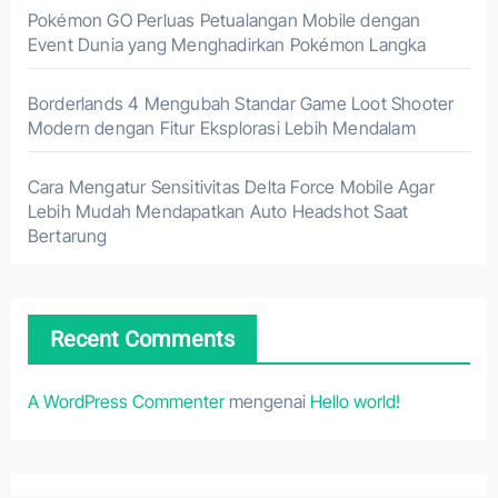
Pokémon GO Perluas Petualangan Mobile dengan
Event Dunia yang Menghadirkan Pokémon Langka
Borderlands 4 Mengubah Standar Game Loot Shooter
Modern dengan Fitur Eksplorasi Lebih Mendalam
Cara Mengatur Sensitivitas Delta Force Mobile Agar
Lebih Mudah Mendapatkan Auto Headshot Saat
Bertarung
Recent Comments
A WordPress Commenter
mengenai
Hello world!