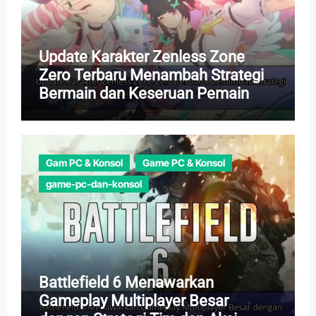
Update Karakter Zenless Zone
Zero Terbaru Menambah Strategi
Bermain dan Keseruan Pemain
Gam PC & Konsol
Game PC & Konsol
game-pc-dan-konsol
Battlefield 6 Menawarkan
Gameplay Multiplayer Besar