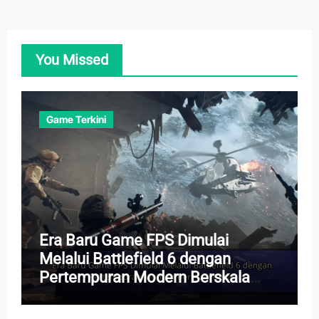
You Missed
Game Terkini
Era Baru Game FPS Dimulai
Melalui Battlefield 6 dengan
Pertempuran Modern Berskala
Besar