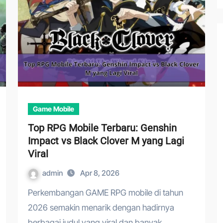
Game Mobile
Top RPG Mobile Terbaru: Genshin
Impact vs Black Clover M yang Lagi
Viral
admin
Apr 8, 2026
Perkembangan GAME RPG mobile di tahun
2026 semakin menarik dengan hadirnya
berbagai judul yang viral dan banyak