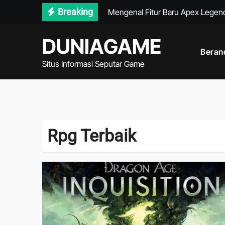
Skip
Breaking
Mengenal Fitur Baru Apex Legen
to
Update Karakter Zenless Zone Z
content
DUNIAGAME
Beran
Battlefield 6 Menawarkan Gamepla
Situs Informasi Seputar Game
Strategi Berburu Monster Hunte
Doom The Dark Ages Tampilkan P
Perubahan Besar Diablo IV Seas
Rpg Terbaik
Rahasia Wilayah Baru Genshin I
Eksplorasi Dunia Death Stranding
Panduan Push Rank Honor of Kin
Era Baru Game FPS Dimulai Melal