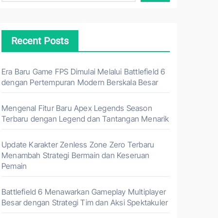
Recent Posts
Era Baru Game FPS Dimulai Melalui Battlefield 6
dengan Pertempuran Modern Berskala Besar
Mengenal Fitur Baru Apex Legends Season
Terbaru dengan Legend dan Tantangan Menarik
Update Karakter Zenless Zone Zero Terbaru
Menambah Strategi Bermain dan Keseruan
Pemain
Battlefield 6 Menawarkan Gameplay Multiplayer
Besar dengan Strategi Tim dan Aksi Spektakuler