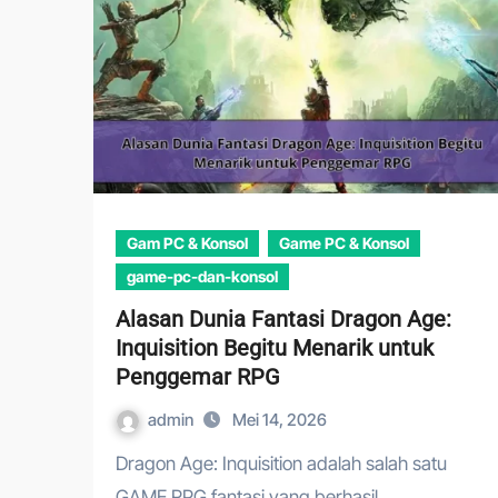
Gam PC & Konsol
Game PC & Konsol
game-pc-dan-konsol
Alasan Dunia Fantasi Dragon Age:
Inquisition Begitu Menarik untuk
Penggemar RPG
admin
Mei 14, 2026
Dragon Age: Inquisition adalah salah satu
GAME RPG fantasi yang berhasil