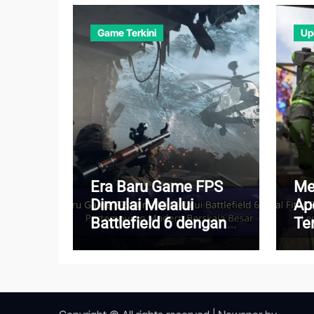
Game Terkini
Up
Era Baru Game FPS
Me
Dimulai Melalui
Ap
Battlefield 6 dengan
Te
Pertempuran Modern
Le
Berskala Besar
Ta