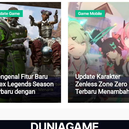
date Game
Game Mobile
ngenal Fitur Baru
Update Karakter
ex Legends Season
Zenless Zone Zero
rbaru dengan
Terbaru Menamba
gend dan
Strategi Bermain d
ntangan Menarik
Keseruan Pemain
DUNIAGAME