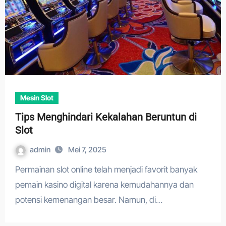
Mesin Slot
Tips Menghindari Kekalahan Beruntun di
Slot
admin
Mei 7, 2025
Permainan slot online telah menjadi favorit banyak
pemain kasino digital karena kemudahannya dan
potensi kemenangan besar. Namun, di…