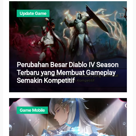
Update Game
Perubahan Besar Diablo IV Season
Terbaru yang Membuat Gameplay
Semakin Kompetitif
Game Mobile