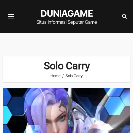
Skip
DUNIAGAME
to
content
Situs Informasi Seputar Game
Solo Carry
Home
Solo Carry