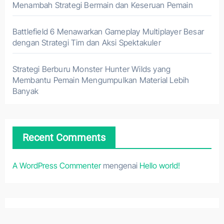
Menambah Strategi Bermain dan Keseruan Pemain
Battlefield 6 Menawarkan Gameplay Multiplayer Besar
dengan Strategi Tim dan Aksi Spektakuler
Strategi Berburu Monster Hunter Wilds yang
Membantu Pemain Mengumpulkan Material Lebih
Banyak
Recent Comments
A WordPress Commenter
mengenai
Hello world!