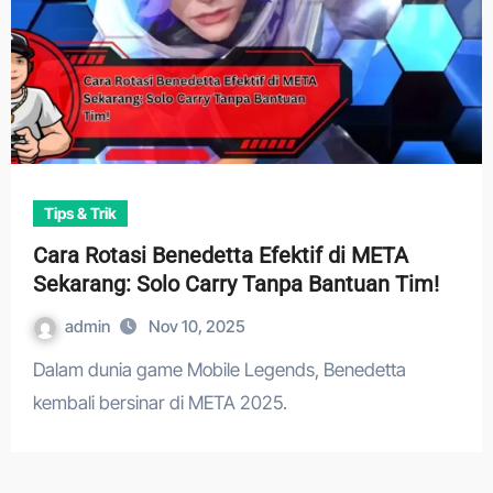
Tips & Trik
Cara Rotasi Benedetta Efektif di META
Sekarang: Solo Carry Tanpa Bantuan Tim!
admin
Nov 10, 2025
Dalam dunia game Mobile Legends, Benedetta
kembali bersinar di META 2025.