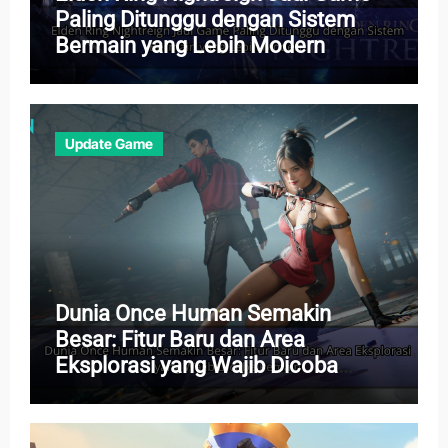
Paling Ditunggu dengan Sistem
Bermain yang Lebih Modern
Update Game
Dunia Once Human Semakin
Besar: Fitur Baru dan Area
Eksplorasi yang Wajib Dicoba
Pemain