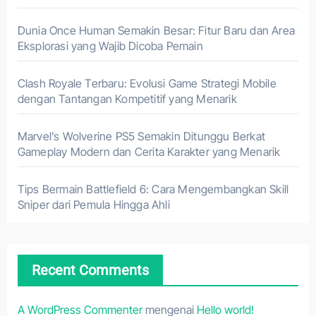
Dunia Once Human Semakin Besar: Fitur Baru dan Area
Eksplorasi yang Wajib Dicoba Pemain
Clash Royale Terbaru: Evolusi Game Strategi Mobile
dengan Tantangan Kompetitif yang Menarik
Marvel’s Wolverine PS5 Semakin Ditunggu Berkat
Gameplay Modern dan Cerita Karakter yang Menarik
Tips Bermain Battlefield 6: Cara Mengembangkan Skill
Sniper dari Pemula Hingga Ahli
Recent Comments
A WordPress Commenter
mengenai
Hello world!