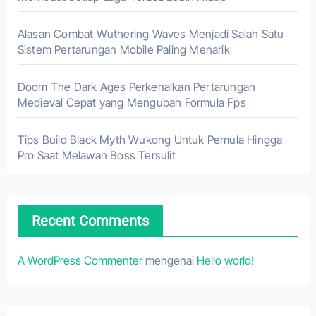
Alasan Combat Wuthering Waves Menjadi Salah Satu
Sistem Pertarungan Mobile Paling Menarik
Doom The Dark Ages Perkenalkan Pertarungan
Medieval Cepat yang Mengubah Formula Fps
Tips Build Black Myth Wukong Untuk Pemula Hingga
Pro Saat Melawan Boss Tersulit
Recent Comments
A WordPress Commenter
mengenai
Hello world!