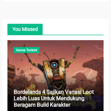
You Missed
Game Terkini
Bordelands 4 Sajikan Variasi Loot
Lebih Luas Untuk Mendukung
Beragam Build Karakter