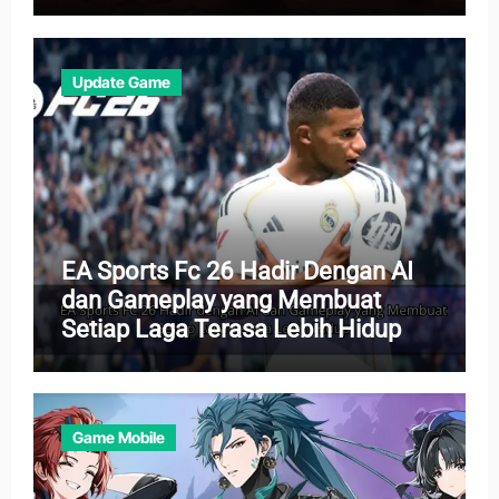
Update Game
EA Sports Fc 26 Hadir Dengan AI
dan Gameplay yang Membuat
Setiap Laga Terasa Lebih Hidup
Game Mobile