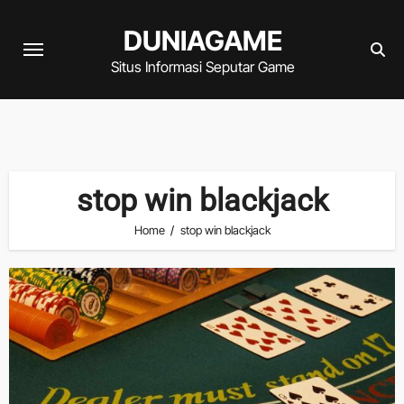
Skip
DUNIAGAME
to
content
Situs Informasi Seputar Game
stop win blackjack
Home
stop win blackjack