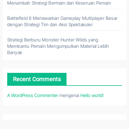
Menambah Strategi Bermain dan Keseruan Pemain
Battlefield 6 Menawarkan Gameplay Multiplayer Besar
dengan Strategi Tim dan Aksi Spektakuler
Strategi Berburu Monster Hunter Wilds yang
Membantu Pemain Mengumpulkan Material Lebih
Banyak
Recent Comments
A WordPress Commenter
mengenai
Hello world!