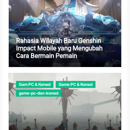
Rahasia Wilayah Baru Genshin
Impact Mobile yang Mengubah
Cara Bermain Pemain
Gam PC & Konsol
Game PC & Konsol
game-pc-dan-konsol