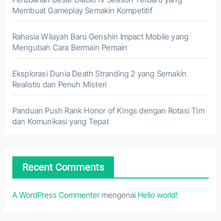
Membuat Gameplay Semakin Kompetitif
Rahasia Wilayah Baru Genshin Impact Mobile yang
Mengubah Cara Bermain Pemain
Eksplorasi Dunia Death Stranding 2 yang Semakin
Realistis dan Penuh Misteri
Panduan Push Rank Honor of Kings dengan Rotasi Tim
dan Komunikasi yang Tepat
Recent Comments
A WordPress Commenter
mengenai
Hello world!