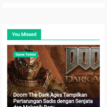
You Missed
Game Terkini
Doom The Dark Ages Tampilkan
Pertarungan Sadis dengan Senjata