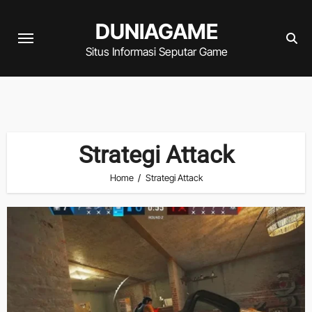
Skip
DUNIAGAME
to
content
Situs Informasi Seputar Game
Strategi Attack
Home
Strategi Attack