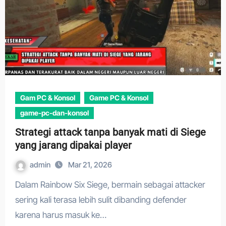
Gam PC & Konsol
Game PC & Konsol
game-pc-dan-konsol
Strategi attack tanpa banyak mati di Siege
yang jarang dipakai player
admin
Mar 21, 2026
Dalam Rainbow Six Siege, bermain sebagai attacker
sering kali terasa lebih sulit dibanding defender
karena harus masuk ke…