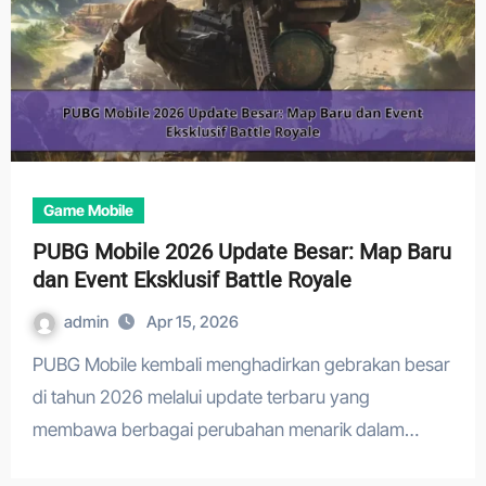
Game Mobile
PUBG Mobile 2026 Update Besar: Map Baru
dan Event Eksklusif Battle Royale
admin
Apr 15, 2026
PUBG Mobile kembali menghadirkan gebrakan besar
di tahun 2026 melalui update terbaru yang
membawa berbagai perubahan menarik dalam…