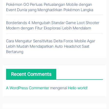
Pokémon GO Perluas Petualangan Mobile dengan
Event Dunia yang Menghadirkan Pokémon Langka
Borderlands 4 Mengubah Standar Game Loot Shooter
Modern dengan Fitur Eksplorasi Lebih Mendalam
Cara Mengatur Sensitivitas Delta Force Mobile Agar
Lebih Mudah Mendapatkan Auto Headshot Saat
Bertarung
Recent Comments
A WordPress Commenter
mengenai
Hello world!