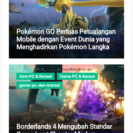
Pokémon GO Perluas Petualangan
Mobile dengan Event Dunia yang
Menghadirkan Pokémon Langka
Gam PC & Konsol
Game PC & Konsol
game-pc-dan-konsol
Borderlands 4 Mengubah Standar