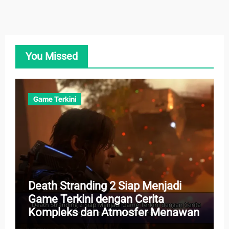
You Missed
Game Terkini
Death Stranding 2 Siap Menjadi
Game Terkini dengan Cerita
Kompleks dan Atmosfer Menawan