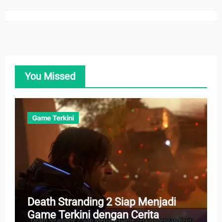
You Missed
Game Terkini
Death Stranding 2 Siap Menjadi
Game Terkini dengan Cerita