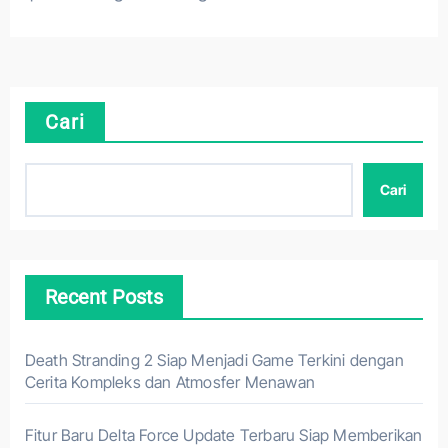
Cari
Cari
Recent Posts
Death Stranding 2 Siap Menjadi Game Terkini dengan
Cerita Kompleks dan Atmosfer Menawan
Fitur Baru Delta Force Update Terbaru Siap Memberikan