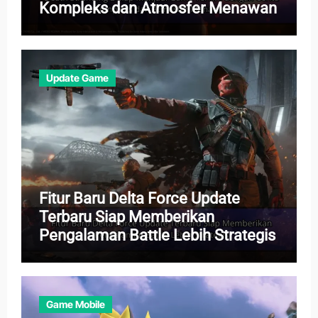
Kompleks dan Atmosfer Menawan
Update Game
Fitur Baru Delta Force Update
Terbaru Siap Memberikan
Pengalaman Battle Lebih Strategis
Game Mobile