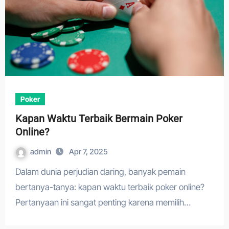
Poker
Kapan Waktu Terbaik Bermain Poker
Online?
admin
Apr 7, 2025
Dalam dunia perjudian daring, banyak pemain
bertanya-tanya: kapan waktu terbaik poker online?
Pertanyaan ini sangat penting karena memilih…