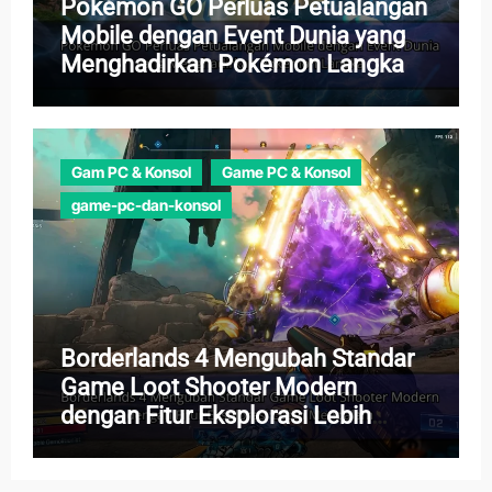
Pokémon GO Perluas Petualangan
Mobile dengan Event Dunia yang
Menghadirkan Pokémon Langka
Gam PC & Konsol
Game PC & Konsol
game-pc-dan-konsol
Borderlands 4 Mengubah Standar
Game Loot Shooter Modern
dengan Fitur Eksplorasi Lebih
Mendalam