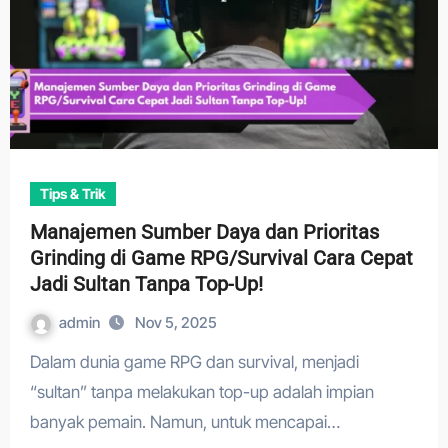
Tips & Trik
Manajemen Sumber Daya dan Prioritas
Grinding di Game RPG/Survival Cara Cepat
Jadi Sultan Tanpa Top-Up!
admin
Nov 5, 2025
Dalam dunia game RPG dan survival, menjadi
“sultan” tanpa melakukan top-up adalah impian
banyak pemain. Namun, untuk mencapai…