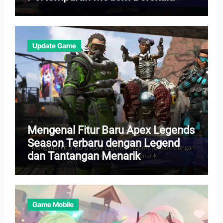
Besar
Update Game
Mengenal Fitur Baru Apex Legends
Season Terbaru dengan Legend
dan Tantangan Menarik
Game Mobile