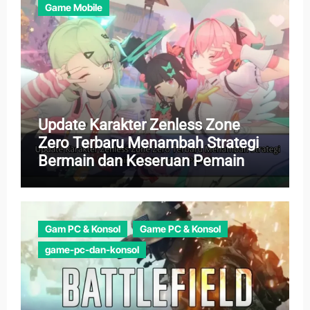
Game Mobile
Update Karakter Zenless Zone
Zero Terbaru Menambah Strategi
Bermain dan Keseruan Pemain
Gam PC & Konsol
Game PC & Konsol
game-pc-dan-konsol