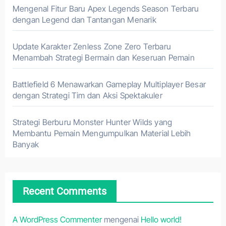
Mengenal Fitur Baru Apex Legends Season Terbaru
dengan Legend dan Tantangan Menarik
Update Karakter Zenless Zone Zero Terbaru
Menambah Strategi Bermain dan Keseruan Pemain
Battlefield 6 Menawarkan Gameplay Multiplayer Besar
dengan Strategi Tim dan Aksi Spektakuler
Strategi Berburu Monster Hunter Wilds yang
Membantu Pemain Mengumpulkan Material Lebih
Banyak
Recent Comments
A WordPress Commenter
mengenai
Hello world!