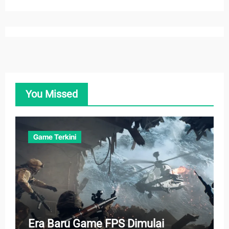
You Missed
Game Terkini
Era Baru Game FPS Dimulai