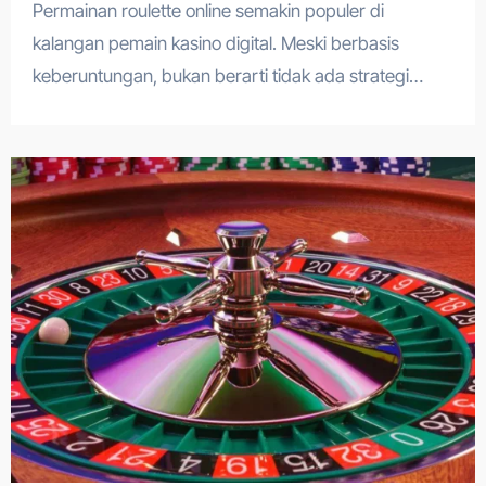
Permainan roulette online semakin populer di
kalangan pemain kasino digital. Meski berbasis
keberuntungan, bukan berarti tidak ada strategi…