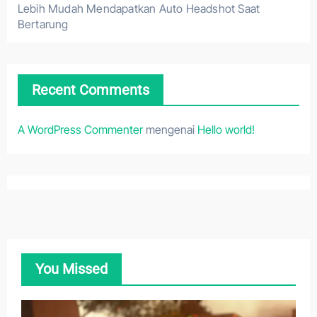
Lebih Mudah Mendapatkan Auto Headshot Saat
Bertarung
Recent Comments
A WordPress Commenter
mengenai
Hello world!
You Missed