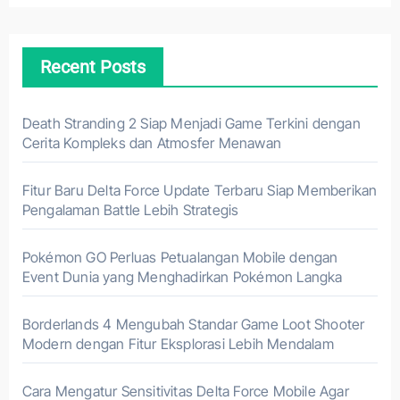
Recent Posts
Death Stranding 2 Siap Menjadi Game Terkini dengan
Cerita Kompleks dan Atmosfer Menawan
Fitur Baru Delta Force Update Terbaru Siap Memberikan
Pengalaman Battle Lebih Strategis
Pokémon GO Perluas Petualangan Mobile dengan
Event Dunia yang Menghadirkan Pokémon Langka
Borderlands 4 Mengubah Standar Game Loot Shooter
Modern dengan Fitur Eksplorasi Lebih Mendalam
Cara Mengatur Sensitivitas Delta Force Mobile Agar