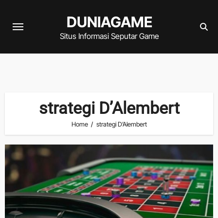
Skip
DUNIAGAME
to
content
Situs Informasi Seputar Game
strategi D’Alembert
Home
strategi D’Alembert