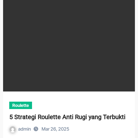
Roulette
5 Strategi Roulette Anti Rugi yang Terbukti
admin
Mar 26, 2025