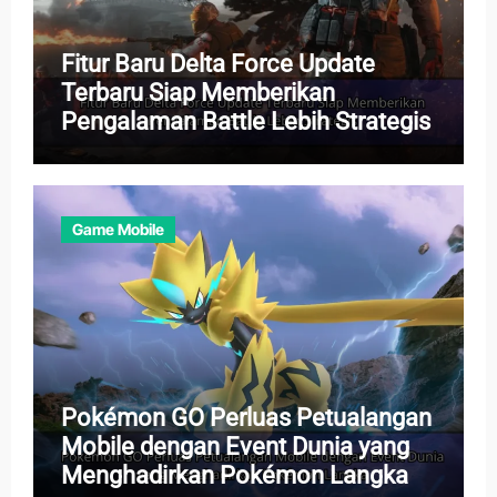
Fitur Baru Delta Force Update
Terbaru Siap Memberikan
Pengalaman Battle Lebih Strategis
Game Mobile
Pokémon GO Perluas Petualangan
Mobile dengan Event Dunia yang
Menghadirkan Pokémon Langka